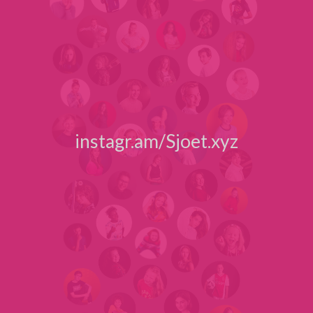
instagr.am/Sjoet.xyz