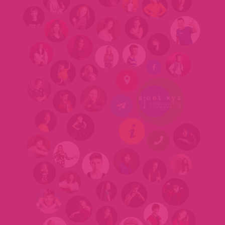



ℹ
📞