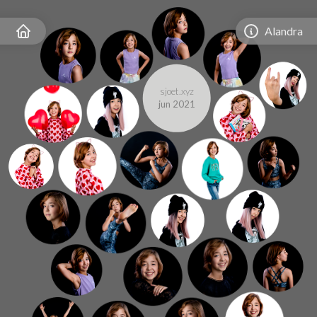
Alandra
sjoet.xyz
jun 2021