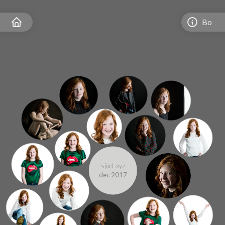
Bo
sjoet.xyz
dec 2017