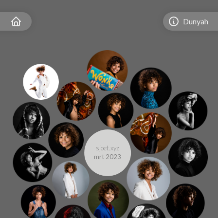
Dunyah
sjoet.xyz
mrt 2023