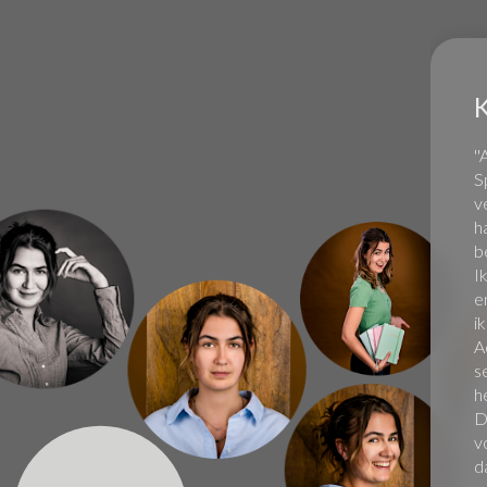
'
S
v
h
b
I
e
i
A
s
h
D
v
d