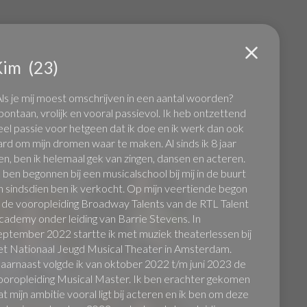
Kim
(23)
de
Wi
'Als je mij moest omschrijven in een aantal woorden?
pontaan, vrolijk en vooral passievol. Ik heb ontzettend
eel passie voor hetgeen dat ik doe en ik werk dan ook
ard om mijn dromen waar te maken. Al sinds ik 8 jaar
en, ben ik helemaal gek van zingen, dansen en acteren.
k ben begonnen bij een musicalschool bij mij in de buurt
n sindsdien ben ik verkocht. Op mijn veertiende begon
k de vooropleiding Broadway Talents van de RTL Talent
cademy onder leiding van Barrie Stevens. In
eptember 2022 startte ik met muziek theaterlessen bij
et Nationaal Jeugd Musical Theater in Amsterdam.
aarnaast volgde ik van oktober 2022 t/m juni 2023 de
ooropleiding Musical Master. Ik ben erachter gekomen
at mijn ambitie vooral ligt bij acteren en ik ben om deze