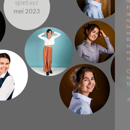
sjoet.xyz
r
F
mei 2023
o
n
b
s
B
s
e
s
C
I
T
3