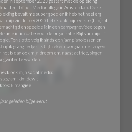
eden in september 2023 gestart met de opleiding
ilmacteur bij het Mediacollege in Amsterdam. Deze
pleiding bevalt me super goed en ik heb het heel erg
aar mijn zin! In mei 2023 heb ik ook mijn eerste (film)rol
emachtigd en speelde ik in een campagnevideo tegen
eksuele intimidatie voor de organisatie Blijf van mijn Lijf
elgië. Ten slotte volg ik sinds een jaar pianolessen en
chrijf ik graag liedjes. Ik blijf zeker doorgaan met zingen
n het is dan ook mijn droom om, naast actrice, singer-
ongwriter te worden.
heck ook mijn social media:
nstagram: kim.dewit_
iktok: kimangiee
 jaar geleden bijgewerkt