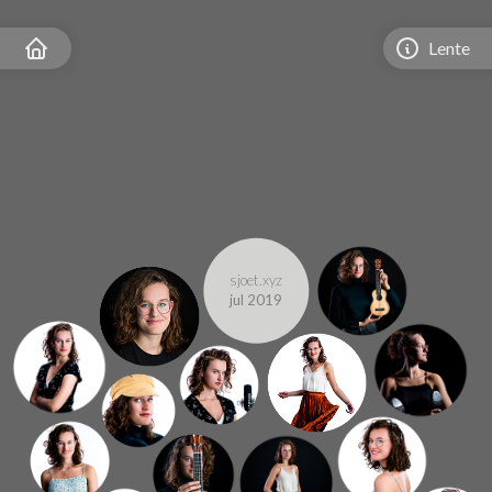
Lente
sjoet.xyz
jul 2019