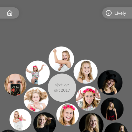
Lively
sjoet.xyz
okt 2017