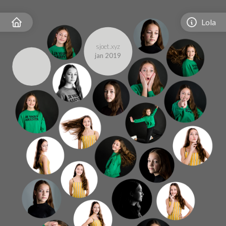
Lola
sjoet.xyz
jan 2019