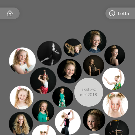
Lotta
sjoet.xyz
mei 2018