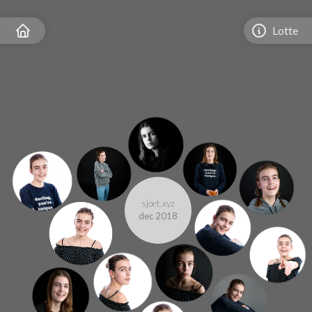
Lotte
sjoet.xyz
dec 2018