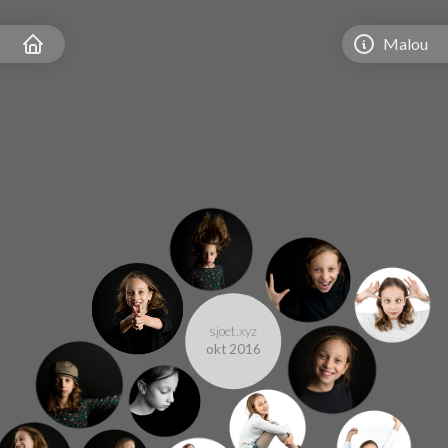
Malou
sjoet.xyz
okt 2016