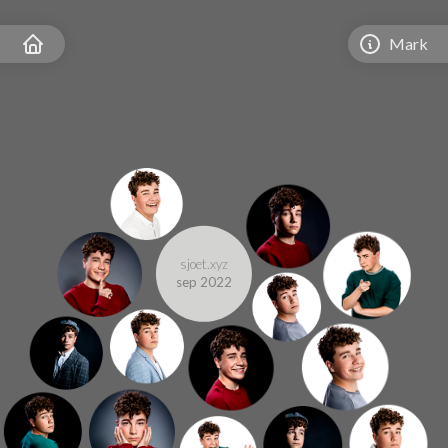
Mark
sjoet.xyz
sep 2022