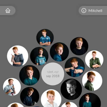
Mitchell
sjoet.xyz
sep 2018