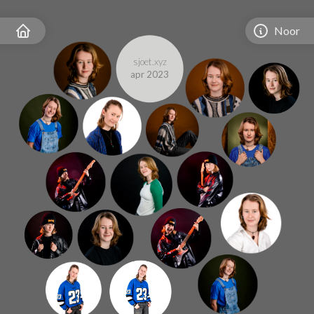
Noor
sjoet.xyz
apr 2023