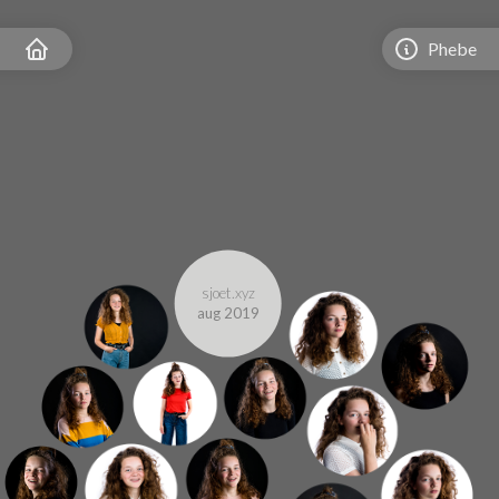
Phebe
sjoet.xyz
aug 2019