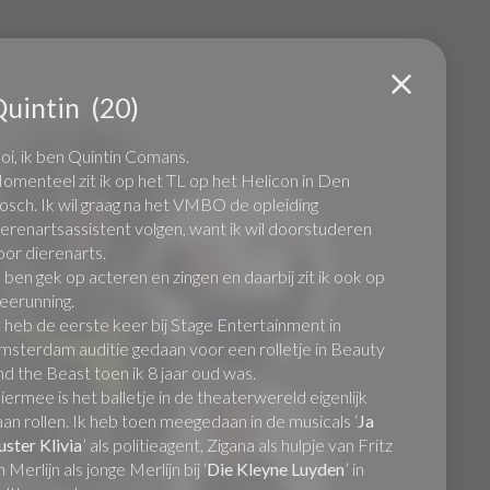
Quintin
(20)
Co
oi, ik ben Quintin Comans.
omenteel zit ik op het TL op het Helicon in Den
osch. Ik wil graag na het VMBO de opleiding
ierenartsassistent volgen, want ik wil doorstuderen
oor dierenarts.
k ben gek op acteren en zingen en daarbij zit ik ook op
reerunning.
k heb de eerste keer bij Stage Entertainment in
msterdam auditie gedaan voor een rolletje in Beauty
nd the Beast toen ik 8 jaar oud was.
iermee is het balletje in de theaterwereld eigenlijk
aan rollen. Ik heb toen meegedaan in de musicals ‘
Ja
uster Klivia
’ als politieagent, Zigana als hulpje van Fritz
 Merlijn als jonge Merlijn bij ‘
Die Kleyne Luyden
’ in