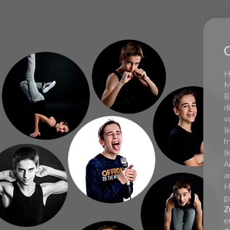
H
M
B
d
v
I
f
I
A
a
H
g
Z
en