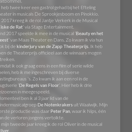
altbommel.
k heb twee keer een gastrol gehad bij het Efteling
heater in musicals De Sprookjesboom en Pinokkio.
n 2017 kreeg ik de rol Jantje Verkerk in de Musical
iske de Rat
’ via Stage Entertainment.
ind 2017 speelde ik mee in de musical ‘
Beauty en het
eest
’ van Maas Theater en Dans. Zo kwam ik via hun
ok bij de
kinderjury van de Zapp Theaterprijs
. Ik heb
oen de Theaterprijs officieel aan de winnaars mogen
itreiken.
mdat ik ook graag eens in een film of serie wilde
pelen, heb ik me ingeschreven bij diverse
astingbureaus ’s. Zo kwam ik aan een rol in de
eugdserie ‘
De Regels van Floor
’. Hier heb ik drie
eizoenen in meegespeeld.
omenteel ben ik al 3 jaar lid van de
indermusicalgroep
De Notenkrakers
uit Waalwijk. Mijn
erste productie was daar
Peter Pan
, waar ik Nips, één
an de verloren jongens vertolkte.
n mijn tweede jaar kreeg ik de rol Oliver in de musical
liver
.