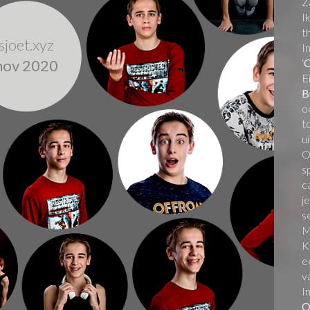
Z
I
t
sjoet.xyz
I
nov 2020
‘
C
E
B
o
t
u
O
s
c
j
s
M
K
e
v
I
O