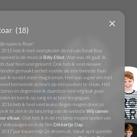
Roar
(18)
van
de
ijn naam is Roar!
Bog
n 2015 heb ik met veel plezier de rol van Small Boy
espeeld in de musical
Billy Elliot
. Wat was dit gaaf. Ik
eb daar heel veel geleerd. Ook heb ik veel nieuwe
rienden gemaakt en het voelde als een tweede thuis
aar ik nu niet meer mag komen. Het was super om met
oveel beroemde acteurs op één podium te staan. Het
cteren en zingen ben ik daardoor heel erg leuk gaan
inden en ben ik op zang en acteer les gegaan.
n 2016 heb ik heel veel leuke dingen mogen doen zo
en ik te zien in de lancering van de website
Wij samen
oor elkaar
. Ook heb ik in de reclame mogen spelen van
e Volkswagen en in de film
Dikkertje Dap
.
n 2017 jaar kwam mijn 2e droom uit. Vanaf april speelde