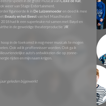
k een rol spelen in de grote musical van
Ciske de Rat
.
ok weer van Stage Entertainment.
erder figureerde ik in
De Luizenmoeder
en deed ik mee
sjoet.xyz
et
Beauty en het Beest
van het Maastheater.
okt 2016
n 2018 had ik een superleuke rol samen met Bøyd en
virthe in de geweldige theaterproductie ‘
JR
’
k hoop in de toekomst in nog meer musicals te mogen
pelen. Ook wil ik proftennisser worden. Ook ga ik
ilieuvriendelijke auto's ontwikkelen die op zonne-
nergie rijden en mijn naam krijgen.
 jaar geleden bijgewerkt