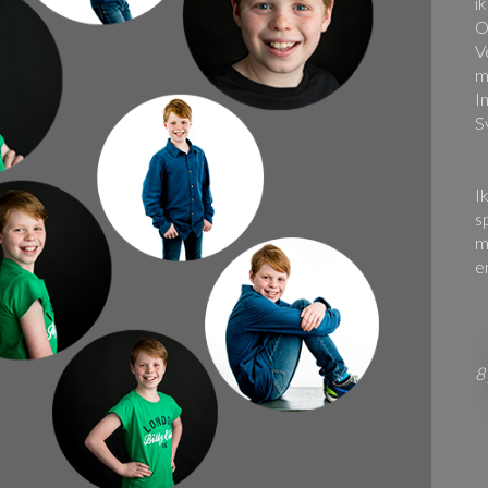
i
O
V
m
I
S
I
s
m
e
8