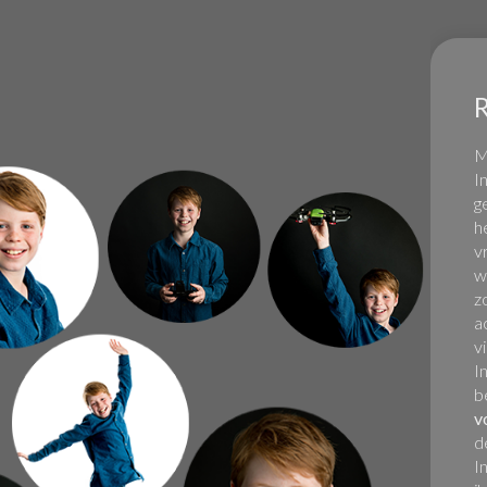
M
I
g
h
v
w
z
a
v
I
b
v
d
I