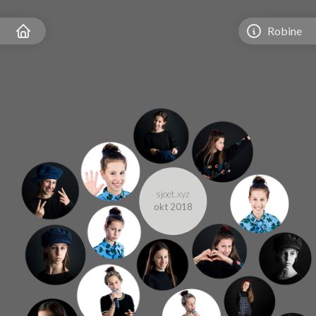
Robine
sjoet.xyz
okt 2018