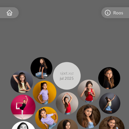
Roos
sjoet.xyz
jul 2025