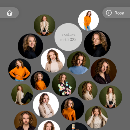
Rosa
sjoet.xyz
mrt 2023