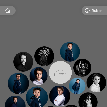
Ruben
sjoet.xyz
jan 2024