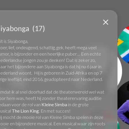
Siyabonga
(17)
Tr
it is Siyabonga,
toer, lief, ondeugend, schattig, gek, heeft mega veel
umor, is bijzonder en een heerlijke puber… Een echte
ederlandse jongen zou je denken! Dat is zeker zo,
aar het bijzondere aan Siyabonga is dat hij nu 6 jaar in
ederland woont. Hij is geboren in Zuid-Afrika en op 7
arige leeftijd, eind 2016, geadopteerd naar Nederland.
mdat ik al snel doorhad dat de theaterwereld wel wat
oor hem was, heeft hij zonder theaterervaring auditie
edaan voor de rol van
Kleine Simba
in de grote
usical
The Lion King
. En met succes!
ij mocht de mooie rol van Kleine Simba spelen in deze
ooie en bijzondere musical. Een musical waar zijn roots