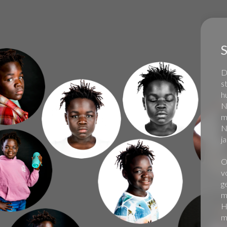
D
s
h
N
m
N
j
O
v
g
m
H
m