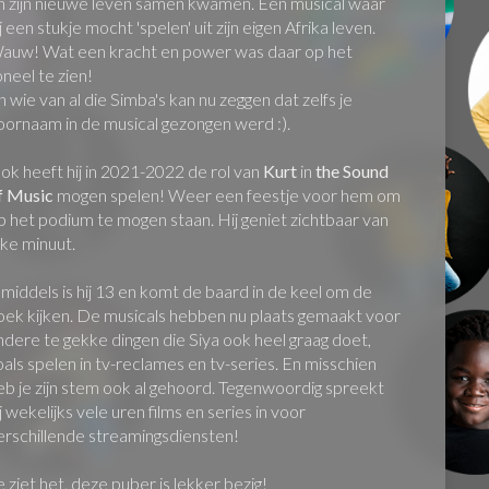
n zijn nieuwe leven samen kwamen. Een musical waar
ij een stukje mocht 'spelen' uit zijn eigen Afrika leven.
auw! Wat een kracht en power was daar op het
oneel te zien!
n wie van al die Simba's kan nu zeggen dat zelfs je
oornaam in de musical gezongen werd :).
ok heeft hij in 2021-2022 de rol van
Kurt
in
the Sound
f Music
mogen spelen! Weer een feestje voor hem om
p het podium te mogen staan. Hij geniet zichtbaar van
lke minuut.
nmiddels is hij 13 en komt de baard in de keel om de
oek kijken. De musicals hebben nu plaats gemaakt voor
ndere te gekke dingen die Siya ook heel graag doet,
oals spelen in tv-reclames en tv-series. En misschien
eb je zijn stem ook al gehoord. Tegenwoordig spreekt
ij wekelijks vele uren films en series in voor
erschillende streamingsdiensten!
e ziet het, deze puber is lekker bezig!