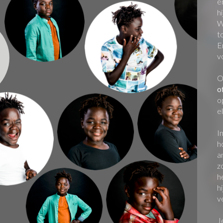
e
h
W
t
E
v
O
o
o
e
I
h
a
z
h
h
v
J