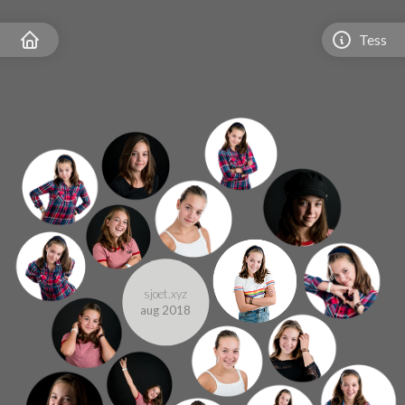
Tess
sjoet.xyz
aug 2018