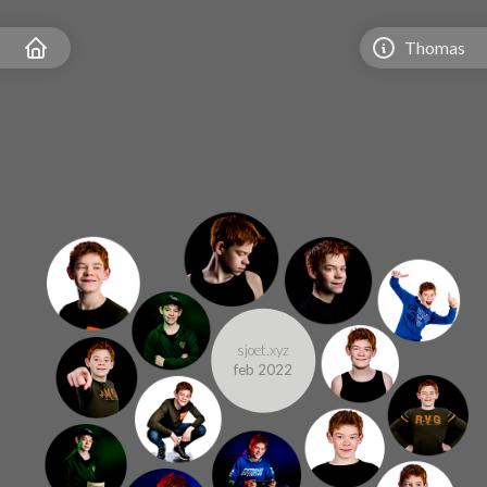
Thomas
sjoet.xyz
feb 2022