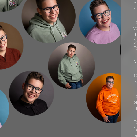
C
z
T
v
t
(
D
M
m
a
t
T
b
H
D
f
e