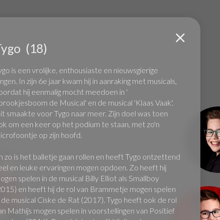
Tygo
(18)
Jan
ygo is een vrolijke, enthousiaste en nieuwsgierige
ongen. In zijn 6e jaar kwam hij in aanraking met musicals,
oordat hij eenmalig mocht meedoen in '
prookjesboom de Musical' en de musical 'Klaas Vaak'.
it smaakte voor Tygo naar meer. Zijn doel was toen
ok om een keer op het podium te staan, met zo'n
icrofoontje op zijn hoofd.
n zo is het balletje gaan rollen en heeft Tygo ontzettend
eel en leuke ervaringen mogen opdoen. Zo heeft hij
ogen spelen in de musical Billy Elliot als Smallboy
2015) en heeft hij de rol van Brammetje mogen spelen
n de musical Ciske de Rat (2017). Tygo heeft ook de rol
an Mathijs mogen spelen in voorstellingen van Positief