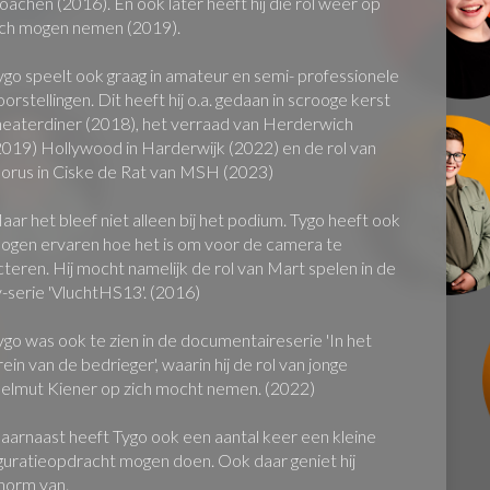
oachen (2016). En ook later heeft hij die rol weer op
ich mogen nemen (2019).
ygo speelt ook graag in amateur en semi- professionele
oorstellingen. Dit heeft hij o.a. gedaan in scrooge kerst
heaterdiner (2018), het verraad van Herderwich
2019) Hollywood in Harderwijk (2022) en de rol van
orus in Ciske de Rat van MSH (2023)
aar het bleef niet alleen bij het podium. Tygo heeft ook
ogen ervaren hoe het is om voor de camera te
cteren. Hij mocht namelijk de rol van Mart spelen in de
v-serie 'VluchtHS13'. (2016)
ygo was ook te zien in de documentaireserie 'In het
rein van de bedrieger', waarin hij de rol van jonge
elmut Kiener op zich mocht nemen. (2022)
aarnaast heeft Tygo ook een aantal keer een kleine
iguratieopdracht mogen doen. Ook daar geniet hij
norm van.