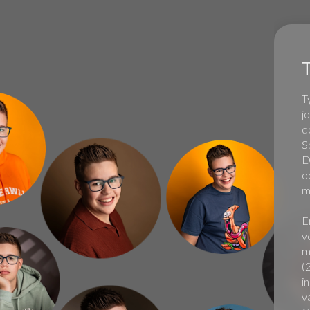
T
j
d
S
D
o
m
E
v
m
(
i
v