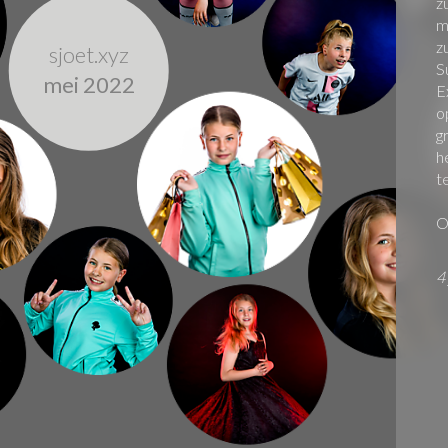
z
m
z
sjoet.xyz
S
mei 2022
E
o
g
h
t
O
4