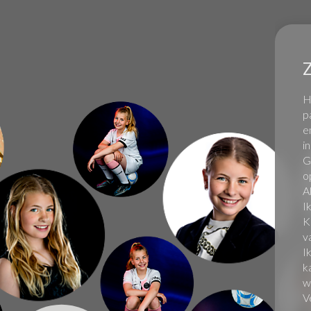
Z
H
p
e
i
G
o
A
I
K
v
I
k
w
V