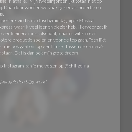
usje (Nathalie). Mijn tweelingbroer lijkt totaal niet op
ij. Daardoor worden we vaak gezien als broertje en
us.
uperleuk vind ik de dinsdagmiddag bij de Musical
xpress, waar ik veel leer en plezier heb. Hiervoor zat ik
p een kleinere musicalschool, maar nu wil ik in een
rotere productie spelen en voor de top gaan. Toch lijkt
et me ook gaaf om op een filmset tussen de camera’s
e staan. Dat is dan ook mijn grote droom!
p Instagram kan je me volgen op @
chill_zelina
 jaar geleden bijgewerkt