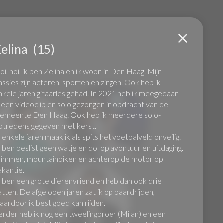
elina
(15)
van
der
oi, hoi, ik ben Zelina en ik woon in Den Haag. Mijn
Lin
assies zijn acteren, sporten en zingen. Ook heb ik
nkele jaren gitaarles gehad. In 2021 heb ik meegedaan
n een videoclip en solo gezongen in opdracht van de
emeente Den Haag. Ook heb ik meerdere solo-
ptredens gegeven met kerst.
l enkele jaren maak ik als spits het voetbalveld onveilig.
k ben beslist geen watje en dol op avontuur en uitdaging.
limmen, mountainbiken en achterop de motor op
akantie.
k ben een grote dierenvriend en heb dan ook drie
atten. De afgelopen jaren zat ik op paardrijden,
aardoor ik best goed kan rijden.
erder heb ik nog een tweelingbroer (Milan) en een